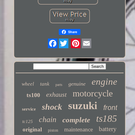
Share
Twitter
engine
genuine
wheel
tank
parts
motorcycle
exhaust
ts100
suzuki
shock
front
service
ts185
chain
complete
tc125
battery
original
maintenance
piston