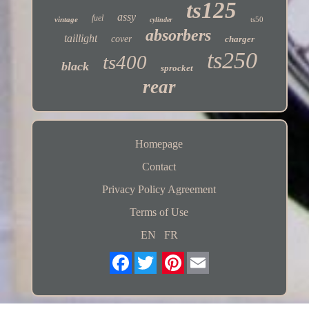
ts125
assy
fuel
vintage
ts50
cylinder
absorbers
taillight
cover
charger
ts250
ts400
black
sprocket
rear
Homepage
Contact
Privacy Policy Agreement
Terms of Use
EN
FR