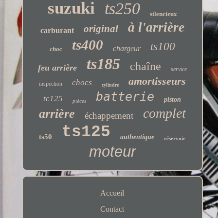
suzuki
ts250
silencieux
à l'arrière
original
carburant
ts400
ts100
chargeur
choc
ts185
chaîne
feu arrière
service
amortisseurs
chocs
inspection
cylindre
batterie
tc125
piston
pièces
complet
arrière
échappement
ts125
ts50
authentique
réservoir
moteur
Accueil
Contact