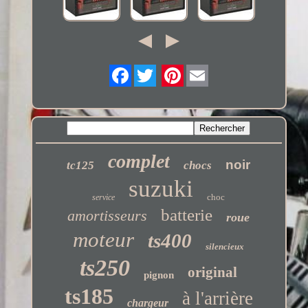
Twitter
complet
noir
tc125
chocs
suzuki
choc
service
batterie
amortisseurs
roue
moteur
ts400
silencieux
ts250
original
pignon
ts185
à l'arrière
chargeur