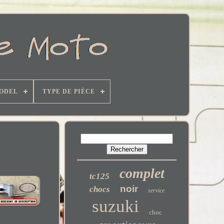
MODEL
TYPE DE PIÈCE
complet
tc125
noir
chocs
service
suzuki
choc