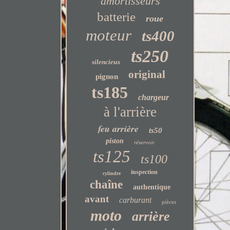
amortisseurs
batterie
roue
moteur
ts400
ts250
silencieux
original
pignon
ts185
chargeur
à l'arrière
feu arrière
ts50
piston
réservoir
ts125
ts100
inspection
cylindre
chaîne
authentique
avant
carburant
pièces
moto
arrière