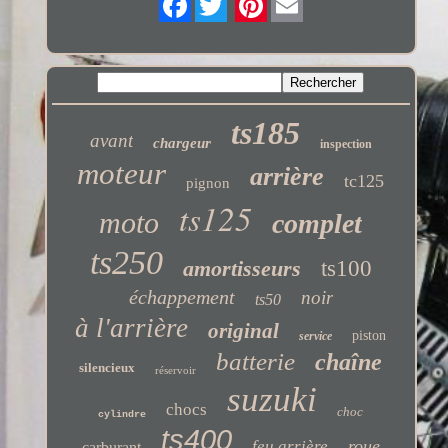
Twitter
ts185
avant
chargeur
inspection
moteur
arrière
tc125
pignon
ts125
moto
complet
ts250
amortisseurs
ts100
échappement
noir
ts50
à l'arrière
original
piston
service
batterie
chaîne
silencieux
réservoir
suzuki
chocs
choc
cylindre
ts400
roue
feu arrière
carburant