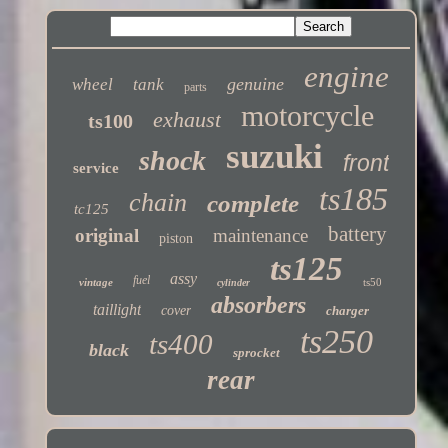
engine
genuine
wheel
tank
parts
motorcycle
exhaust
ts100
suzuki
shock
front
service
ts185
chain
complete
tc125
battery
original
maintenance
piston
ts125
assy
fuel
vintage
ts50
cylinder
absorbers
taillight
cover
charger
ts250
ts400
black
sprocket
rear