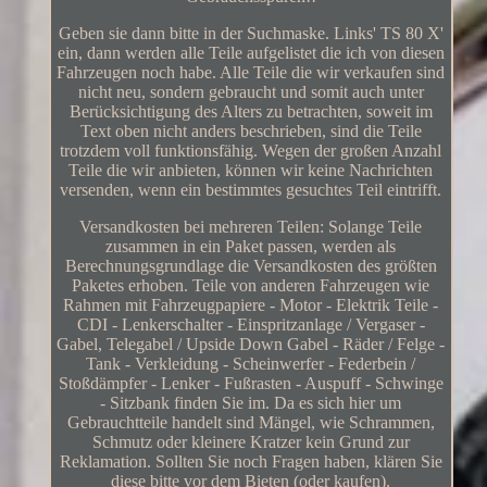
Geben sie dann bitte in der Suchmaske. Links' TS 80 X'
ein, dann werden alle Teile aufgelistet die ich von diesen
Fahrzeugen noch habe. Alle Teile die wir verkaufen sind
nicht neu, sondern gebraucht und somit auch unter
Berücksichtigung des Alters zu betrachten, soweit im
Text oben nicht anders beschrieben, sind die Teile
trotzdem voll funktionsfähig. Wegen der großen Anzahl
Teile die wir anbieten, können wir keine Nachrichten
versenden, wenn ein bestimmtes gesuchtes Teil eintrifft.
Versandkosten bei mehreren Teilen: Solange Teile
zusammen in ein Paket passen, werden als
Berechnungsgrundlage die Versandkosten des größten
Paketes erhoben. Teile von anderen Fahrzeugen wie
Rahmen mit Fahrzeugpapiere - Motor - Elektrik Teile -
CDI - Lenkerschalter - Einspritzanlage / Vergaser -
Gabel, Telegabel / Upside Down Gabel - Räder / Felge -
Tank - Verkleidung - Scheinwerfer - Federbein /
Stoßdämpfer - Lenker - Fußrasten - Auspuff - Schwinge
- Sitzbank finden Sie im. Da es sich hier um
Gebrauchtteile handelt sind Mängel, wie Schrammen,
Schmutz oder kleinere Kratzer kein Grund zur
Reklamation. Sollten Sie noch Fragen haben, klären Sie
diese bitte vor dem Bieten (oder kaufen).