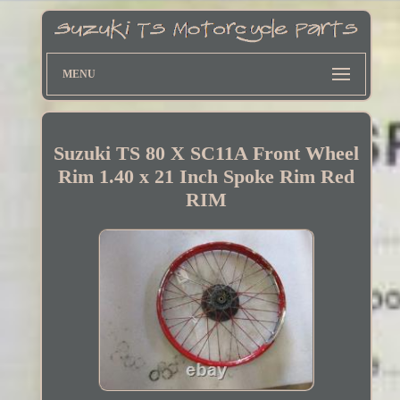
MENU
Suzuki TS 80 X SC11A Front Wheel
Rim 1.40 x 21 Inch Spoke Rim Red
RIM