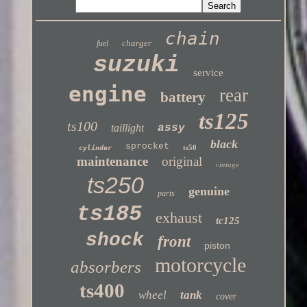
chain
charger
fuel
suzuki
service
engine
rear
battery
ts125
ts100
taillight
assy
black
sprocket
ts50
cylinder
maintenance
original
vintage
ts250
genuine
parts
ts185
exhaust
tc125
shock
front
piston
motorcycle
absorbers
ts400
wheel
tank
cover