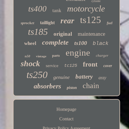
cylinder
motorcycle
ts400
tank
ts125
rear
taillight
sprocket
fuel
ts185
original
maintenance
complete
ts100
wheel
black
engine
charger
parts
ts50
vintage
shock
front
service
tc125
cover
ts250
battery
genuine
assy
chain
absorbers
piston
Homepage
Contact
Privacy Policy Agreement