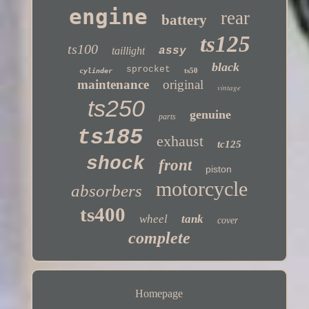
engine
rear
battery
ts125
ts100
taillight
assy
black
sprocket
ts50
cylinder
maintenance
original
vintage
ts250
genuine
parts
ts185
exhaust
tc125
shock
front
piston
motorcycle
absorbers
ts400
wheel
tank
cover
complete
Homepage