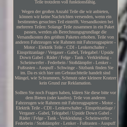
Teile trotzdem voll funktionsfähig.
Wegen der großen Anzahl Teile die wir anbieten,
können wir keine Nachrichten versenden, wenn ein
bestimmtes gesuchtes Teil eintrifft. Versandkosten bei
mehreren Teilen: Solange Teile zusammen in ein Paket
passen, werden als Berechnungsgrundlage die
Versandkosten des größten Paketes erhoben. Teile von
anderen Fahrzeugen wie Rahmen mit Fahrzeugpapiere -
Motor - Elektrik Teile - CDI - Lenkerschalter -
Einspritzanlage / Vergaser - Gabel, Telegabel / Upside
Down Gabel - Räder / Felge - Tank - Verkleidung -
Scheinwerfer - Federbein / Stoßdämpfer - Lenker -
Fußrasten - Auspuff - Schwinge - Sitzbank finden Sie
im. Da es sich hier um Gebrauchtteile handelt sind
Mängel, wie Schrammen, Schmutz oder kleinere Kratzer
kein Grund zur Reklamation.
Sollten Sie noch Fragen haben, klären Sie diese bitte vor
dem Bieten (oder kaufen). Teile von anderen
Fahrzeugen wie Rahmen mit Fahrzeugpapiere - Motor -
Elektrik Teile - CDI - Lenkerschalter - Einspritzanlage /
Vergaser - Gabel, Telegabel / Upside Down Gabel -
Räder / Felge - Tank - Verkleidung - Scheinwerfer -
Federbein / Stoßdämpfer - Lenker - Fußrasten - Auspuff