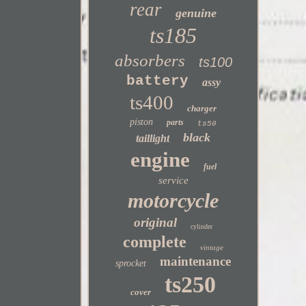
rear
genuine
ts185
absorbers
ts100
battery
assy
ts400
charger
piston
parts
ts50
black
taillight
engine
fuel
service
motorcycle
original
cylinder
complete
vintage
maintenance
sprocket
ts250
cover