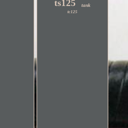
ts125
tank
tc125