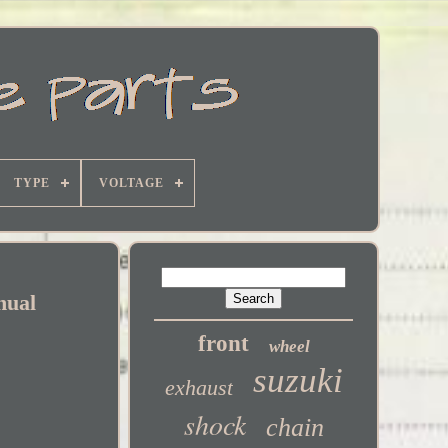
TYPE
VOLTAGE
nual
front
wheel
suzuki
exhaust
shock
chain