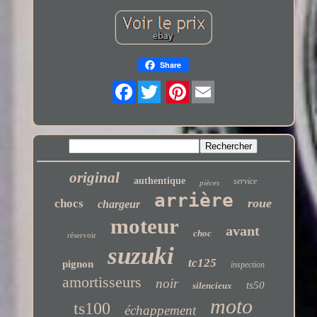
Share
Twitter
original
authentique
service
pièces
arrière
roue
chocs
chargeur
moteur
avant
choc
réservoir
suzuki
tc125
pignon
inspection
amortisseurs
noir
ts50
silencieux
moto
ts100
échappement