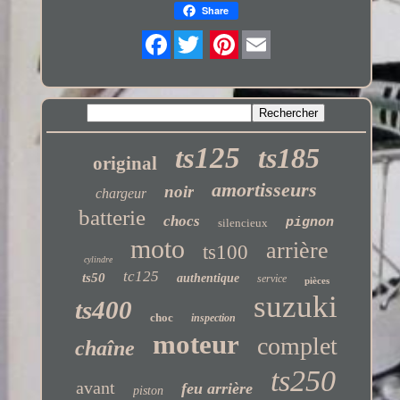
Share
Twitter
ts125
ts185
original
amortisseurs
noir
chargeur
batterie
chocs
pignon
silencieux
moto
arrière
ts100
cylindre
tc125
ts50
authentique
service
pièces
suzuki
ts400
choc
inspection
moteur
complet
chaîne
ts250
avant
feu arrière
piston